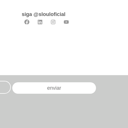
siga @slouloficial
enviar